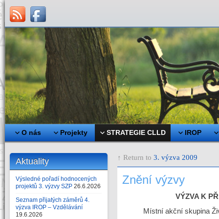
O nás
Projekty
STRATEGIE CLLD
IROP
↑ Return to
3. výzva 2009
Aktuality
Znění výzvy
Výsledné pořadí hodnocených
projektů 3. výzvy SZP
26.6.2026
VÝZVA K P
Seznam přijatých záměrů 4.
výzva IROP – Vzdělávání
Místní akční skupina Ž
19.6.2026