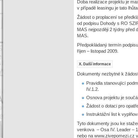
Doba realizace projektu je m
v případě leasingu je tato lhůt
Žádost o proplacení se předk
od podpisu Dohody s RO SZIF.
MAS nejpozději 2 týdny před
MAS.
Předpokládaný termín podpis
říjen – listopad 2009.
X. Další informace
Dokumenty nezbytné k žádost
Pravidla stanovující pod
IV.1.2.
Osnova projektu je součás
Žádost o dotaci pro opatře
Instruktážní list k vyplňo
Tyto dokumenty jsou ke staže
venkova – Osa IV. Leader – 1.
nebo na www.zivepomezi.cz v