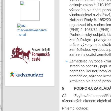
definuje zákon č. 110/199
výrobcích, ve znění pozdě
vinohradnictví a vinařstv
Nařízení Rady č. 1952/20
organizaci trhu s chmelem
(EHS) č. 1037/72, (EHS) 
Podnikatelský subjekt, kt
zemědělskými prvovýrobci
práce, výkony nebo služb
zemědělskou výrobou a př
zařízení sloužící zemědě
Zemědělec, výrobce krmiv,
středního podniku, popř
nepřesahující korunový ek
zemědělce, výrobce krmiv,
krmivech, ve zněná pozdě
5 PODPORA ZAKLÁDÁNÍ 
Cíl: Zvyšování hospodářskéh
různorodých ekonomických akt
Příjemci dotace: