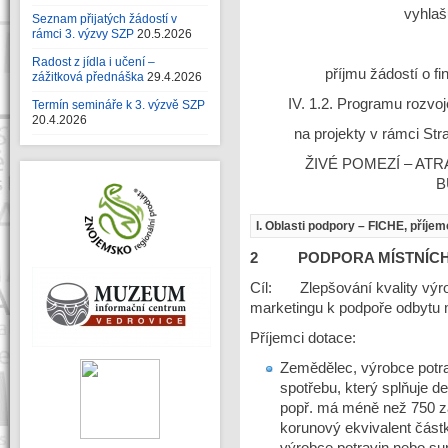
vyhlaš
Seznam přijatých žádostí v
rámci 3. výzvy SZP
20.5.2026
Radost z jídla i učení –
příjmu žádostí o f
zážitková přednáška
29.4.2026
IV. 1.2. Programu rozv
Termín semináře k 3. výzvě SZP
20.4.2026
na projekty v rámci St
ŽIVÉ POMEZÍ – ATR
B
I. Oblasti podpory – FICHE, příje
2 PODPORA MÍSTNÍCH
Cíl: Zlepšování kvality výro
marketingu k podpoře odbytu 
Příjemci dotace:
Zemědělec, výrobce potra
spotřebu, který splňuje de
popř. má méně než 750 z
korunový ekvivalent část
výrobce potravin nebo sur