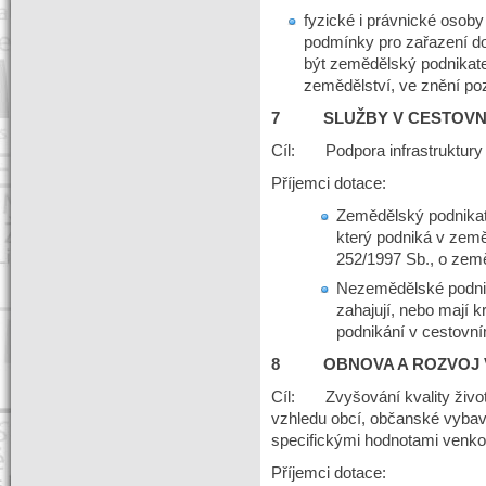
fyzické i právnické osoby p
podmínky pro zařazení do
být zemědělský podnikate
zemědělství, ve znění po
7 SLUŽBY V CESTOVN
Cíl: Podpora infrastruktury 
Příjemci dotace:
Zemědělský podnikate
který podniká v zem
252/1997 Sb., o země
Nezemědělské podnik
zahajují, nebo mají kr
podnikání v cestovní
8 OBNOVA A ROZVOJ 
Cíl: Zvyšování kvality život
vzhledu obcí, občanské vybave
specifickými hodnotami venko
Příjemci dotace: