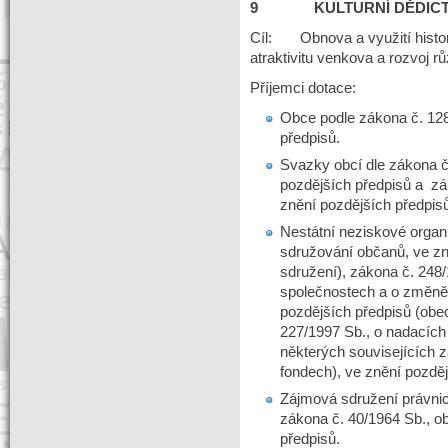
9
KULTURNÍ DĚDIC
Cíl: Obnova a využití histori
atraktivitu venkova a rozvoj 
Příjemci dotace:
Obce podle zákona č. 128
předpisů.
Svazky obcí dle zákona č
pozdějších předpisů a zá
znění pozdějších předpis
Nestátní neziskové organ
sdružování občanů, ve zn
sdružení), zákona č. 248
společnostech a o změně 
pozdějších předpisů (obe
227/1997 Sb., o nadacích
některých souvisejících 
fondech), ve znění pozděj
Zájmová sdružení právnic
zákona č. 40/1964 Sb., o
předpisů.