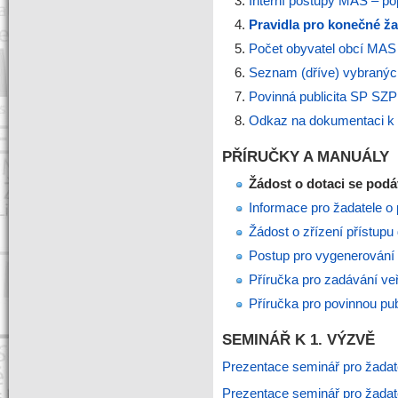
Interní postupy MAS – po
Pravidla pro konečné ža
Počet obyvatel obcí MAS 
Seznam (dříve) vybranýc
Povinná publicita SP SZ
Odkaz na dokumentaci k 
PŘÍRUČKY A MANUÁLY
Žádost o dotaci se podá
Informace pro žadatele o 
Žádost o zřízení přístupu 
Postup pro vygenerování 
Příručka pro zadávání v
Příručka pro povinnou pu
SEMINÁŘ K 1. VÝZVĚ
Prezentace seminář pro žad
Prezentace seminář pro žad