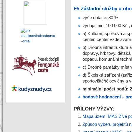
F5 Základní služby a obn
výše dotace: 80 %
výdaje min. 100 000 Kč ,
a) Kulturní, spolková a s
center, center vzdělávání
b) Drobná infrastruktura 
dopravy, hřbitovy, dětská 
odpadů, komunální techn
c) Drobné památky míst
d) Školská zařízení (zaříz
sportoviště/tělocvičny a 
minimální počet bodů: 
bodové hodnocení – pref
PŘÍLOHY VÝZVY:
Mapa území MAS Živé po
Způsob výběru projektů 