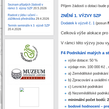
Seznam přijatých žádostí v
Příjem žádostí o dotaci bude 
rámci 3. výzvy SZP
20.5.2026
ZNĚNÍ 1. VÝZVY SZP
Radost z jídla i učení –
zážitková přednáška
29.4.2026
Dodatek k výzvě č. 1
(posun
Termín semináře k 3. výzvě SZP
20.4.2026
Celková výše alokace pro
V rámci této výzvy jsou vy
F4 Podnikání malých a s
výše dotace: 50 %
výdaje min. 100 000 Kč ,
a) Zemědělské podnikání
b) Zpracování a uvádění n
c) Lesnické podnikání
d) Nezemědělské podnik
minimální počet bodů: 
bodové hodnocení – pref