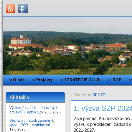
O nás
Projekty
STRATEGIE CLLD
IROP
↑ Return to
SP SZP
Aktuality
1. výzva SZP 202
Výsledné pořadí hodnocených
projektů 3. výzvy SZP
26.6.2026
Živé pomezí Krumlovsko-Jeviš
Seznam přijatých záměrů 4.
výzvu k předkládání žádostí o
výzva IROP – Vzdělávání
19.6.2026
2021-2027.