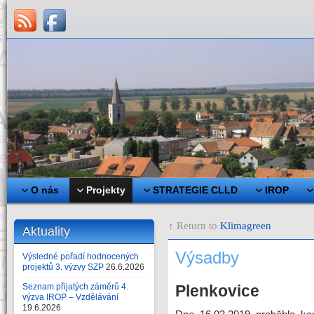
O nás
Projekty
STRATEGIE CLLD
IROP
↑ Return to
Klimagreen
Aktuality
Výsadby
Výsledné pořadí hodnocených
projektů 3. výzvy SZP
26.6.2026
Seznam přijatých záměrů 4.
Plenkovice
výzva IROP – Vzdělávání
19.6.2026