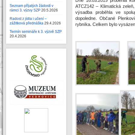
Dne 16.03.2019 proběhla ko
Seznam přijatých žádostí v
ATCZ142 – Klimatická zeleň,
rámci 3. výzvy SZP
20.5.2026
výsadba proběhla ve spolu
dopoledne. Občané Plenkovi
Radost z jídla i učení –
zážitková přednáška
29.4.2026
rybníka. Celkem bylo vysázen
Termín semináře k 3. výzvě SZP
20.4.2026