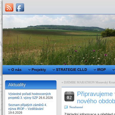
O nás
Projekty
STRATEGIE CLLD
IROP
«
DJEMBE MARATHON Moravský Kruml
Aktuality
Připravujeme 
ČVC
Výsledné pořadí hodnocených
02
projektů 3. výzvy SZP
26.6.2026
nového obdob
Seznam přijatých záměrů 4.
Nezařazené
výzva IROP – Vzdělávání
19.6.2026
Základní informace a přehled 